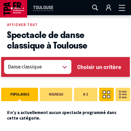
AIX-MARSEILLE
AURAY
CAEN
LA ROCHELLE
TOULOUSE
ROUEN
TOULOUSE
FESTIVAL OFF AVIGNON
AFFICHER TOUT
Spectacle de danse
EN TOURNÉE
classique à Toulouse
Choisir un critère
POPULAIRES
NOUVEAU
A-Z
Il n’y a actuellement aucun spectacle programmé dans
cette catégorie.