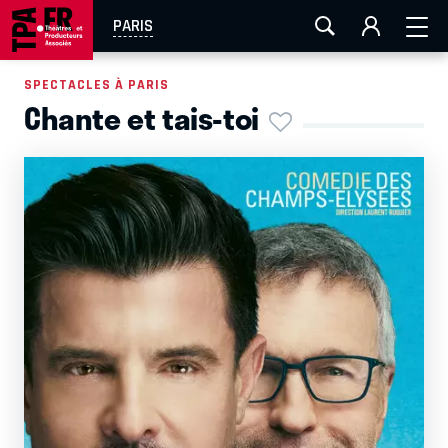
AIX-MARSEILLE
AURAY
CAEN
LA ROCHELLE
PARIS
ROUEN
TOULOUSE
FESTIVAL OFF AVIGNON
SPECTACLES À PARIS
Chante et tais-toi
EN TOURNÉE