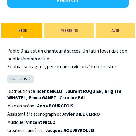
Réserver
INFOS
PRESSE (0)
AVIS
Pablo Diaz est un chanteur à succès. Un latin lover que son
public féminin adule.
Sophia, son agent, pense que sa vie privée doit rester
privée. La presse people risque de tout faire chavirer.
LIRE PLUS
FERMER
Distribution :
Vincent NICLO
,
Laurent RUQUIER
,
Brigitte
WINSTEL
,
Emma GAMET
,
Caroline BAL
Mise en scène :
Anne BOURGEOIS
Assistant à la scénographie :
Javier DIEZ CERRO
Musique :
Vincent NICLO
Créateur Lumières :
Jacques ROUVEYROLLIS