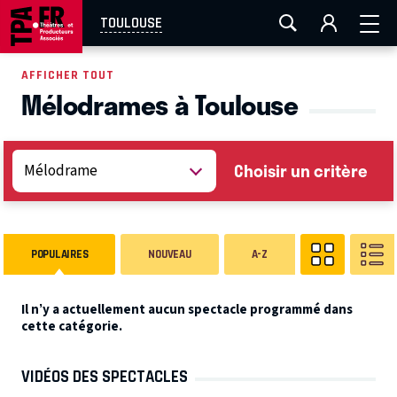
AIX-MARSEILLE
AURAY
CAEN
LA ROCHELLE
TOULOUSE
ROUEN
TOULOUSE
FESTIVAL OFF AVIGNON
AFFICHER TOUT
Mélodrames à Toulouse
EN TOURNÉE
Choisir un critère
POPULAIRES
NOUVEAU
A-Z
Il n’y a actuellement aucun spectacle programmé dans
cette catégorie.
VIDÉOS DES SPECTACLES