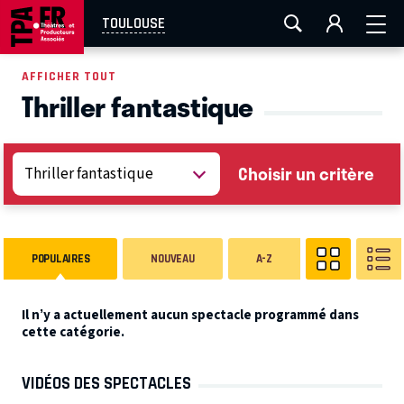
AIX-MARSEILLE
AURAY
CAEN
LA ROCHELLE
TOULOUSE
ROUEN
TOULOUSE
FESTIVAL OFF AVIGNON
AFFICHER TOUT
Thriller fantastique
EN TOURNÉE
Choisir un critère
POPULAIRES
NOUVEAU
A-Z
Il n’y a actuellement aucun spectacle programmé dans
cette catégorie.
VIDÉOS DES SPECTACLES