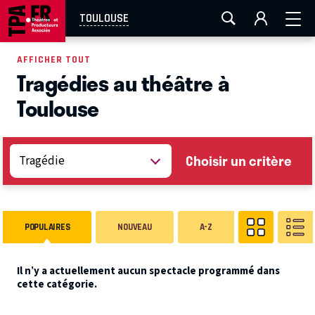
AIX-MARSEILLE
AURAY
CAEN
LA ROCHELLE
TOULOUSE
ROUEN
TOULOUSE
FESTIVAL OFF AVIGNON
AFFICHER TOUT
Tragédies au théâtre à
EN TOURNÉE
Toulouse
Choisir un critère
POPULAIRES
NOUVEAU
A-Z
Il n’y a actuellement aucun spectacle programmé dans
cette catégorie.