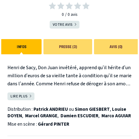
0
0
avis
VOTRE AVIS
INFOS
PRESSE (3)
AVIS (0)
Henri de Sacy, Don Juan invétéré, apprend qu’il hérite d’un
million d’euros de sa vieille tante à condition qu’il se marie
dans l’année. Comme Henri refuse de déroger à son amour
des femmes, son ami Norbert, avocat, lui propose
LIRE PLUS
FERMER
d’épouser un homme. Séduit, Henri propose ce contrat
insolite à son copain Dodo, célibataire et sans travail. Mais
Distribution :
Patrick ANDRIEU
ou
Simon GIESBERT
,
Louise
ce mariage pour le meilleur et pour le pire va vite tourner
DOYEN
,
Marcel GRANGE
,
Damien ESCUDIER
,
Marco AGUIAR
au cauchemar...
Reprise exceptionnelle pour cette comédie
Mise en scène :
Gérard PINTER
à succès écrite par les auteurs de La vérité si je mens.