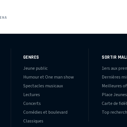
LENA
GENRES
SORTIR MAL
Jeune public
1ers aux pre
Humour et One man show
Dernières m
Spectacles musicaux
Meilleures of
Lectures
Place Jeune
Concerts
Carte de fidé
Comédies et boulevard
Top recherc
Classiques