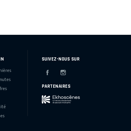
IN
SUIVEZ-NOUS SUR
mières
Facebook
Instagram
inutes
PARTENAIRES
fres
s
lité
hes