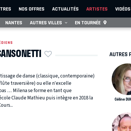
TRES
NOS OFFRES
ACTUALITÉS
ARTISTES
VIDÉOS
NANTES
AUTRES VILLES
EN TOURNÉE
ÉDIENS
SANSONETTI
AUTRES 
tissage de danse (classique, contemporaine)
lûte traversière) ou elle n’excelle
pas … Milena se forme en tant que
école Claude Mathieu puis intègre en 2018 la
Céline D
ours...