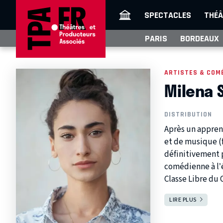
SPECTACLES
THÉÂ
PARIS
BORDEAUX
ARTISTES & COM
Milena 
DISTRIBUTION
Après un appren
et de musique (f
définitivement 
comédienne à l’
Classe Libre du C
LIRE PLUS