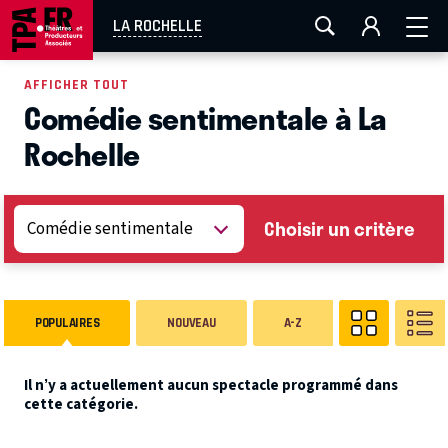
AIX-MARSEILLE
AURAY
CAEN
LA ROCHELLE
LA ROCHELLE
ROUEN
TOULOUSE
FESTIVAL OFF AVIGNON
AFFICHER TOUT
Comédie sentimentale à La
EN TOURNÉE
Rochelle
Choisir un critère
POPULAIRES
NOUVEAU
A-Z
Il n’y a actuellement aucun spectacle programmé dans
cette catégorie.