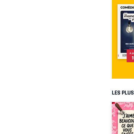
À p
1
LES PLU