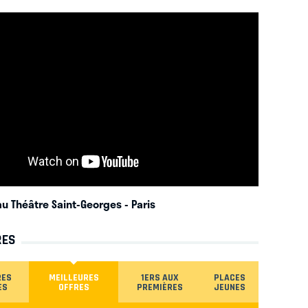
au Théâtre Saint-Georges
- Paris
RES
RES
MEILLEURES
1ERS AUX
PLACES
ES
OFFRES
PREMIÈRES
JEUNES