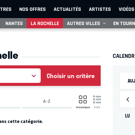
TRES
NOS OFFRES
ACTUALITÉS
ARTISTES
VIDÉOS
NANTES
LA ROCHELLE
AUTRES VILLES
EN TOURN
helle
CALENDR
Choisir un critère
AUJ
A-Z
mosaïque
liste
LU
ans cette catégorie.