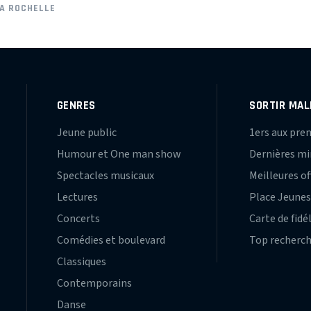
LA ROCHELLE
GENRES
SORTIR MAL
Jeune public
1ers aux pre
Humour et One man show
Dernières m
Spectacles musicaux
Meilleures of
Lectures
Place Jeune
Concerts
Carte de fidé
Comédies et boulevard
Top recherc
Classiques
Contemporains
Danse