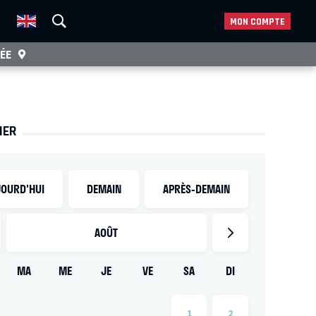
MON COMPTE
ÉE
IER
OURD'HUI
DEMAIN
APRÈS-DEMAIN
AOÛT
MA
ME
JE
VE
SA
DI
1
2