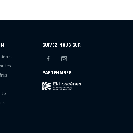
IN
SUIVEZ-NOUS SUR
mières
Facebook
Instagram
inutes
PARTENAIRES
fres
s
lité
hes