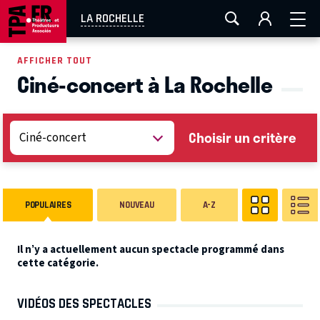
AIX-MARSEILLE
AURAY
CAEN
LA ROCHELLE
LA ROCHELLE
ROUEN
TOULOUSE
FESTIVAL OFF AVIGNON
AFFICHER TOUT
Ciné-concert à La Rochelle
EN TOURNÉE
Choisir un critère
POPULAIRES
NOUVEAU
A-Z
Il n’y a actuellement aucun spectacle programmé dans
cette catégorie.
VIDÉOS DES SPECTACLES