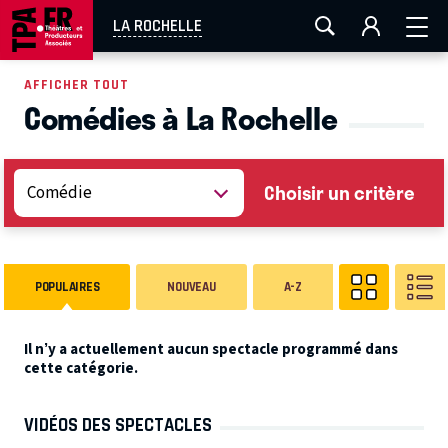
AIX-MARSEILLE
AURAY
CAEN
LA ROCHELLE
LA ROCHELLE
ROUEN
TOULOUSE
FESTIVAL OFF AVIGNON
AFFICHER TOUT
Comédies à La Rochelle
EN TOURNÉE
Choisir un critère
POPULAIRES
NOUVEAU
A-Z
Il n’y a actuellement aucun spectacle programmé dans
cette catégorie.
VIDÉOS DES SPECTACLES