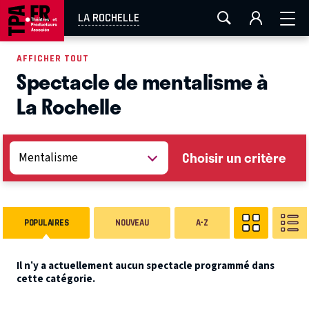
AIX-MARSEILLE
AURAY
CAEN
LA ROCHELLE
LA ROCHELLE
ROUEN
TOULOUSE
FESTIVAL OFF AVIGNON
AFFICHER TOUT
Spectacle de mentalisme à
EN TOURNÉE
La Rochelle
Choisir un critère
POPULAIRES
NOUVEAU
A-Z
Il n’y a actuellement aucun spectacle programmé dans
cette catégorie.