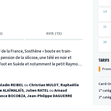
14
21
6)
AVIS (13)
28
 de la France, Sosthène « boute en train-
pension de la silicose, une télé en noir et
TARIFS
e foot en Suède et notamment le petit Raymond
Promo
de Nœux) marquer des buts. Pendant ce temps-
 à la mine, élèvent des pigeons-voyageurs, et
ar Sosthène.
Cette petite sphère joviale et
Carré O
Aladin REIBEL
ou
Christian MULOT
,
Raphaëlle
 sera plus vraiment la même le jour où la jolie
le ALAÏMALAÏS
,
Julien RATEL
ou
Arnaud
1° caté
ance BOCOBZA
,
Jean-Philippe DAGUERRE
La nouvelle création de
Jean-Philippe
2° caté
es histoires d’amour et d’amitié pour essayer
 peut représenter la vie de ces femmes et de ces