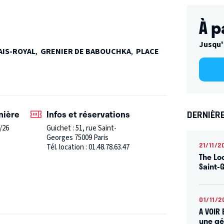
Spectacle du Théâtre Privé
À p
Jusqu'
ray
AIS-ROYAL
,
GRENIER DE BABOUCHKA
,
PLACE
nière
Infos et réservations
DERNIÈR
/26
Guichet : 51, rue Saint-
Georges 75009 Paris
21/11/2
Tél. location : 01.48.78.63.47
The Lo
Saint-
01/11/2
A VOIR
une gé