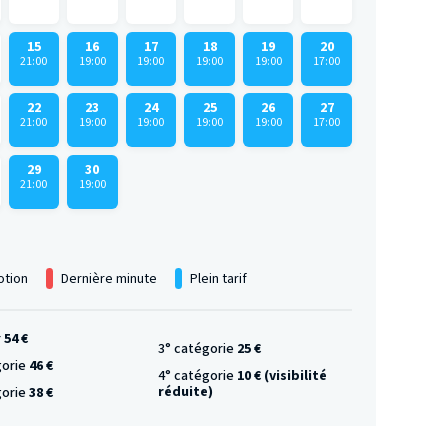
15
16
17
18
19
20
21:00
19:00
19:00
19:00
19:00
17:00
22
23
24
25
26
27
21:00
19:00
19:00
19:00
19:00
17:00
29
30
21:00
19:00
tion
Dernière minute
Plein tarif
r
54 €
3° catégorie
25 €
gorie
46 €
4° catégorie
10 € (visibilité
réduite)
gorie
38 €