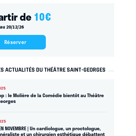
artir de
10
€
au 20/12/26
Réserver
ES ACTUALITÉS DU THÉÂTRE SAINT-GEORGES
025
op : le Molière de la Comédie bientôt au Théâtre
Georges
025
 EN NOVEMBRE | Un cardiologue, un proctologue,
néraliste et un chirurgien esthétique débattent