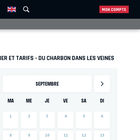
MON COMPTE
ER ET TARIFS - DU CHARBON DANS LES VEINES
SEPTEMBRE
MA
ME
JE
VE
SA
DI
1
2
3
4
5
6
8
9
10
11
12
13