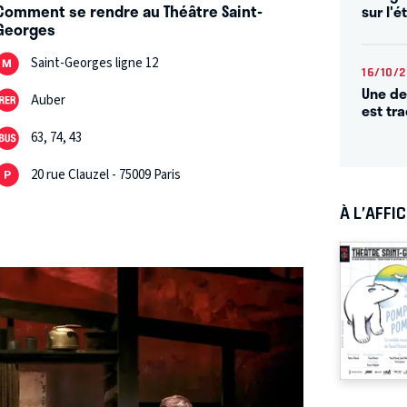
Comment se rendre au Théâtre Saint-
sur l'é
Georges
Saint-Georges ligne 12
16/10/
Une de
Auber
est tr
63, 74, 43
20 rue Clauzel - 75009 Paris
À L’AFFI