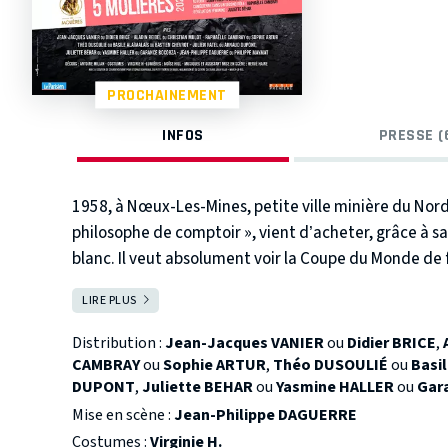
PROCHAINEMENT
INFOS
PRESSE (
1958, à Nœux-Les-Mines, petite ville minière du Nord
philosophe de comptoir », vient d’acheter, grâce à sa 
blanc.
Il veut absolument voir la Coupe du Monde d
Kopa (star de l’équipe de France et ancien mineur 
LIRE PLUS
FERMER
là, son fils Pierre et son meilleur ami Vlad, creusent
jouent de l’accordéon dans l’orchestre local dirigé p
Distribution :
Jean-Jacques VANIER
ou
Didier BRICE
,
haute en couleurs, malgré la poussière du charbon, ne
CAMBRAY
ou
Sophie ARTUR
,
Théo DUSOULIÉ
ou
Basi
DUPONT
,
Juliette BEHAR
ou
Yasmine HALLER
ou
Gar
Leila vient jouer de l’accordéon dans l’orchestre…
Daguerre.
« J’ai décidé de creuser autour de toutes c
Mise en scène :
Jean-Philippe DAGUERRE
d’extraire une pure humanité de cet enfer sur terre que
Costumes :
Virginie H.