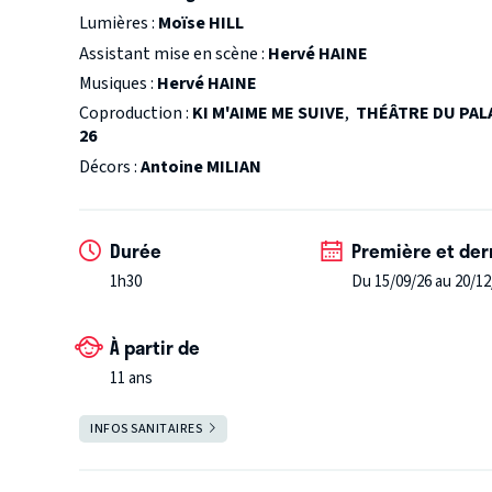
hommes dans le bassin minier. »
5 Molières 2025
– 
Lumières :
Moïse HILL
– Metteur en scène : Jean-Philippe Daguerre
Assistant mise en scène :
Hervé HAINE
– Auteur : Jean-Philippe Daguerre
Musiques :
Hervé HAINE
– Comédienne dans un second rôle : Raphaëlle Camb
Coproduction :
KI M'AIME ME SUIVE
,
THÉÂTRE DU PAL
– Révélation féminine : Juliette Béhar
26
Décors :
Antoine MILIAN
Durée
Première et der
1h30
Du 15/09/26 au 20/12
À partir de
11 ans
Salle ouverte
INFOS SANITAIRES
FERMER
Suivez-nous et soutenez-nous sur les réseaux sociaux !
*instagram.com/@theatresaintgeorges