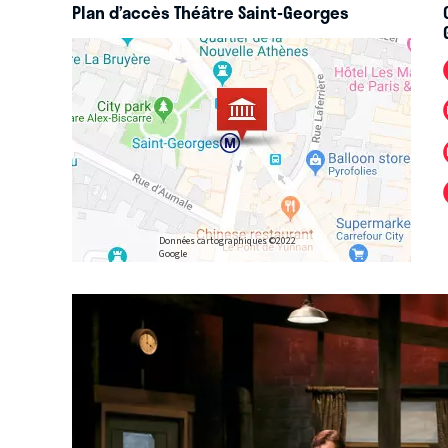
*facebook.com/TheatreSaintGeorges
Plan d’accès Théâtre Saint-Georges
*twitter.com/ThSaintGeorges
Données cartographiques ©2022
Google