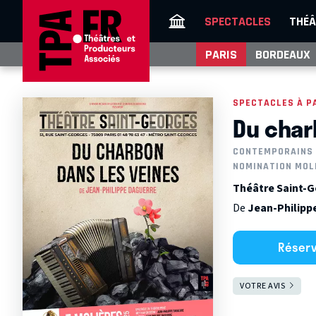
SPECTACLES
THÉÂ
PARIS
BORDEAUX
SPECTACLES À P
Du char
CONTEMPORAINS
NOMINATION MOL
Théâtre Saint-G
De
Jean-Philip
Réser
VOTRE AVIS