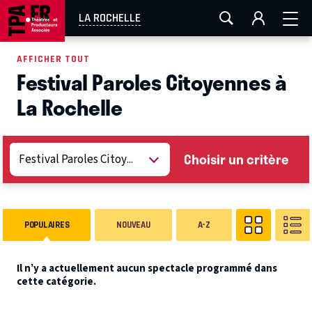
AIX-MARSEILLE
AURAY
CAEN
LA ROCHELLE
LA ROCHELLE
ROUEN
TOULOUSE
FESTIVAL OFF AVIGNON
AFFICHER TOUT
Festival Paroles Citoyennes à
EN TOURNÉE
La Rochelle
Choisir un critère
POPULAIRES
NOUVEAU
A-Z
Il n’y a actuellement aucun spectacle programmé dans
cette catégorie.