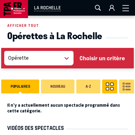
AIX-MARSEILLE
AURAY
CAEN
LA ROCHELLE
LA ROCHELLE
ROUEN
TOULOUSE
FESTIVAL OFF AVIGNON
AFFICHER TOUT
Opérettes à La Rochelle
EN TOURNÉE
Choisir un critère
POPULAIRES
NOUVEAU
A-Z
Il n’y a actuellement aucun spectacle programmé dans
cette catégorie.
VIDÉOS DES SPECTACLES