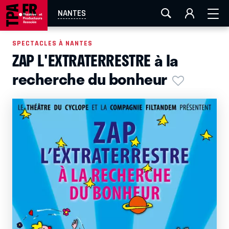
AIX-MARSEILLE
AURAY
CAEN
LA ROCHELLE
NANTES
ROUEN
TOULOUSE
FESTIVAL OFF AVIGNON
SPECTACLES À NANTES
ZAP L'EXTRATERRESTRE à la
EN TOURNÉE
recherche du bonheur