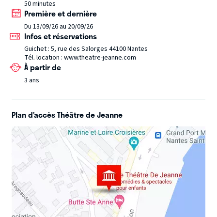
50 minutes
bonheur, c’est rigoler », « Le bonheur, c’est jouer » , « Le
Première et dernière
bonheur, c’est dormir », « Le bonheur, c'est faire ce que je
Du 13/09/26 au 20/09/26
veux »...
Infos et réservations
Guichet : 5, rue des Salorges 44100 Nantes
Tél. location : www.theatre-jeanne.com
À partir de
3 ans
Plan d’accès Théâtre de Jeanne