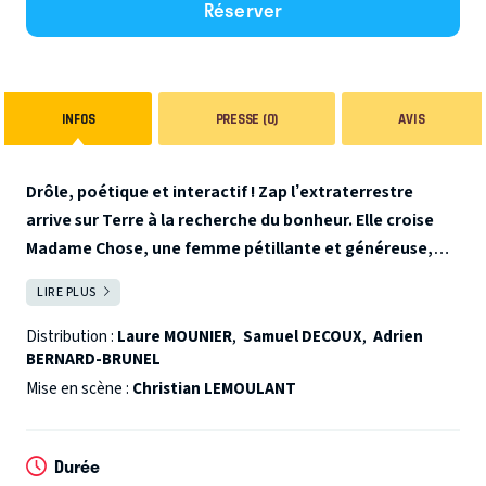
Réserver
INFOS
PRESSE (0)
AVIS
Drôle, poétique et interactif ! Zap l’extraterrestre
arrive sur Terre à la recherche du bonheur. Elle croise
Madame Chose, une femme pétillante et généreuse,
puis Monsieur Scrounch, un être avare et grognon.
3
LIRE PLUS
FERMER
personnages drôles et émouvants en interaction
permanente avec leur jeune public, des péripéties et gags
Distribution :
Laure MOUNIER
,
Samuel DECOUX
,
Adrien
BERNARD-BRUNEL
qui s’enchaînent avec facétie : un véritable élixir de joie, de
complicité et d’humanité.
Mise en scène :
Christian LEMOULANT
Quelques exemples de la
participation du jeune public :
« Le bonheur, c'est dans le
cœur », « Le bonheur, c’est Papa et Maman », « Le bonheur,
Durée
c’est l'amour », « Le bonheur, c’est comme un avion », « Le