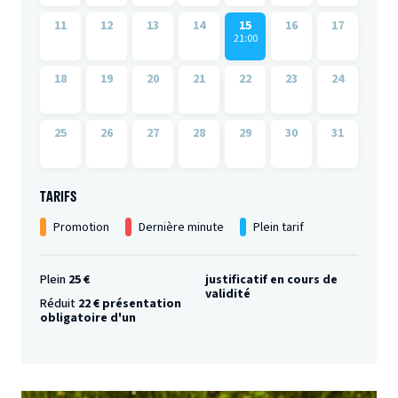
11
12
13
14
15
16
17
21:00
18
19
20
21
22
23
24
25
26
27
28
29
30
31
TARIFS
Promotion
Dernière minute
Plein tarif
Plein
25 €
justificatif en cours de
validité
Réduit
22 € présentation
obligatoire d'un