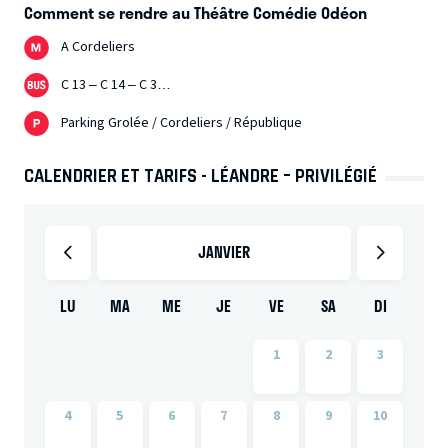
Comment se rendre au Théâtre Comédie Odéon
A Cordeliers
C 13 – C 14 – C 3…
Parking Grolée / Cordeliers / République
CALENDRIER ET TARIFS - LÉANDRE – PRIVILÉGIÉ
JANVIER
LU
MA
ME
JE
VE
SA
DI
1
2
3
4
5
6
7
8
9
10