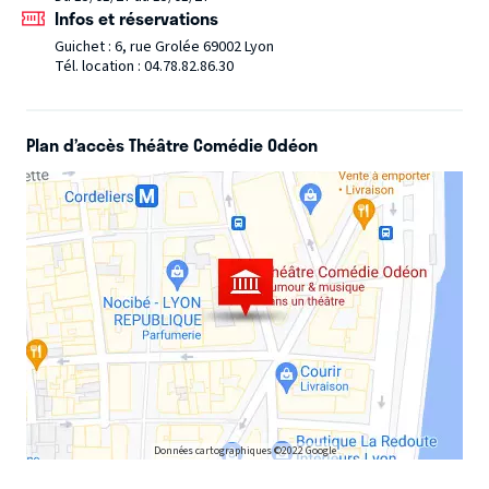
hein, j’suis devenu atypique. C’est comme moche mais tu
Infos et réservations
peux avoir des rapports sexuels. Et comme ma tête est
Guichet : 6, rue Grolée 69002 Lyon
devenue une blague, je me suis dit que j’avais déjà la
Tél. location : 04.78.82.86.30
première vanne du spectacle. Il me reste plus qu’à te
raconter les autres.
Plan d’accès Théâtre Comédie Odéon
Données cartographiques ©2022 Google