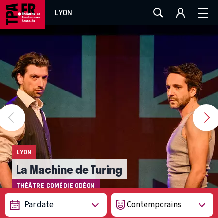
AIX-MARSEILLE
AURAY
CAEN
LA ROCHELLE
LYON
ROUEN
TOULOUSE
FESTIVAL OFF AVIGNON
EN TOURNÉE
LYON
La Machine de Turing
THÉÂTRE COMÉDIE ODÉON
Photo ©
Paul Bourdel
Par date