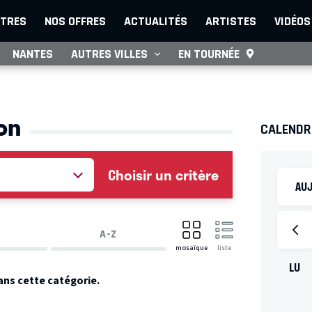
TRES
NOS OFFRES
ACTUALITÉS
ARTISTES
VIDÉOS
NANTES
AUTRES VILLES
EN TOURNÉE
on
CALENDR
Choisir un critère
AUJ
A-Z
mosaïque
liste
LU
ans cette catégorie.