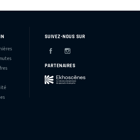
IN
SUIVEZ-NOUS SUR
mières
Facebook
Instagram
inutes
PARTENAIRES
fres
s
lité
hes