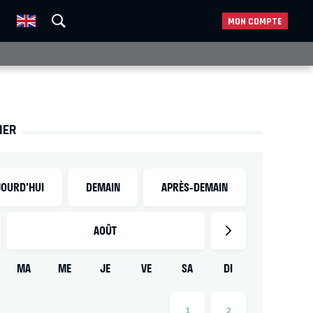
MON COMPTE
IER
OURD'HUI
DEMAIN
APRÈS-DEMAIN
AOÛT
MA
ME
JE
VE
SA
DI
1
2