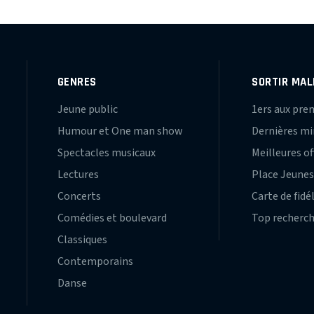
GENRES
SORTIR MAL
Jeune public
1ers aux pre
Humour et One man show
Dernières m
Spectacles musicaux
Meilleures of
Lectures
Place Jeune
Concerts
Carte de fidé
Comédies et boulevard
Top recherc
Classiques
Contemporains
Danse