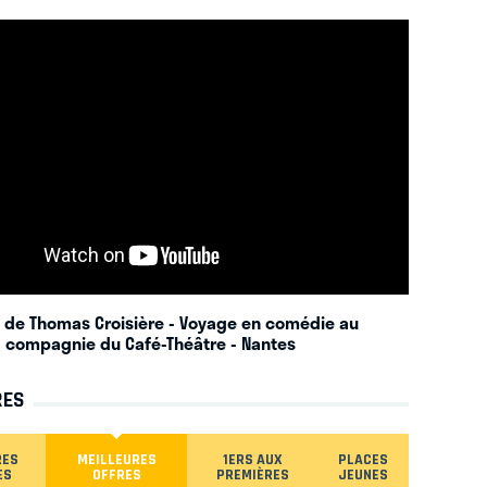
 de Thomas Croisière - Voyage en comédie au
a compagnie du Café-Théâtre
- Nantes
RES
RES
MEILLEURES
1ERS AUX
PLACES
ES
OFFRES
PREMIÈRES
JEUNES