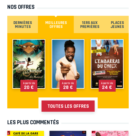
NOS OFFRES
DERNIÈRES
MEILLEURES
1ERS AUX
PLACES
MINUTES
OFFRES
PREMIÈRES
JEUNES
À partir de
À partir de
À partir de
20 €
28 €
24 €
TOUTES LES OFFRES
LES PLUS COMMENTÉS