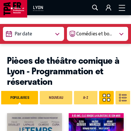
AIX-MARSEILLE
AURAY
CAEN
LA ROCHELLE
LYON
ROUEN
TOULOUSE
FESTIVAL OFF AVIGNON
Par date
EN TOURNÉE
Pièces de théâtre comique à
Lyon - Programmation et
réservation
POPULAIRES
NOUVEAU
A-Z