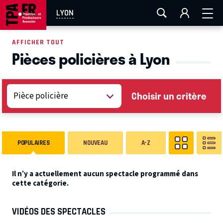
AIX-MARSEILLE
AURAY
CAEN
LA ROCHELLE
LYON
ROUEN
TOULOUSE
FESTIVAL OFF AVIGNON
AFFICHER TOUT
Pièces policières à Lyon
EN TOURNÉE
Choisir un critère
POPULAIRES
NOUVEAU
A-Z
Il n’y a actuellement aucun spectacle programmé dans
cette catégorie.
VIDÉOS DES SPECTACLES