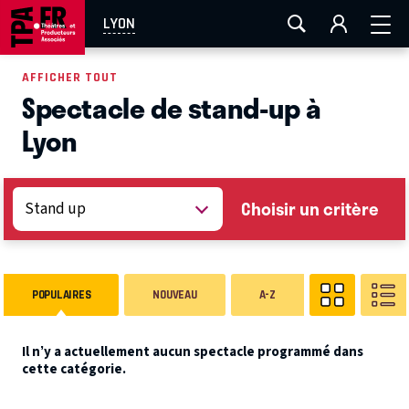
AIX-MARSEILLE
AURAY
CAEN
LA ROCHELLE
LYON
ROUEN
TOULOUSE
FESTIVAL OFF AVIGNON
AFFICHER TOUT
Spectacle de stand-up à
EN TOURNÉE
Lyon
Choisir un critère
POPULAIRES
NOUVEAU
A-Z
Il n’y a actuellement aucun spectacle programmé dans
cette catégorie.