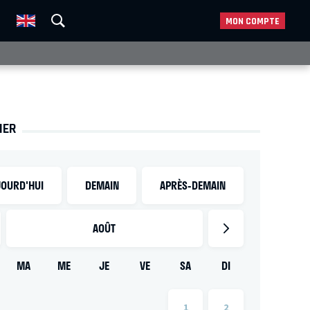
MON COMPTE
IER
OURD'HUI
DEMAIN
APRÈS-DEMAIN
AOÛT
MA
ME
JE
VE
SA
DI
1
2