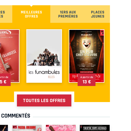
RES
MEILLEURES
1ERS AUX
PLACES
ES
OFFRES
PREMIÈRES
JEUNES
artir de
À partir de
5 €
13 €
TOUTES LES OFFRES
S COMMENTÉS