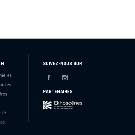
IN
SUIVEZ-NOUS SUR
mières
Facebook
Instagram
inutes
PARTENAIRES
fres
s
lité
hes