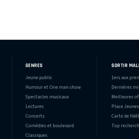
N
GENRES
SORTIR MAL
Jeune public
1ers aux pre
Humour et One man show
Dernières m
Spectacles musicaux
Meilleures of
Lectures
Place Jeune
Concerts
Carte de fidé
Comédies et boulevard
Top recherc
Classiques