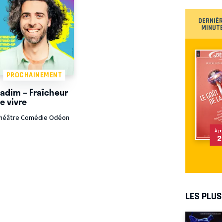
DERNIÈ
MINUT
PROCHAINEMENT
adim – Fraîcheur
e vivre
héâtre Comédie Odéon
À p
2
LES PLU