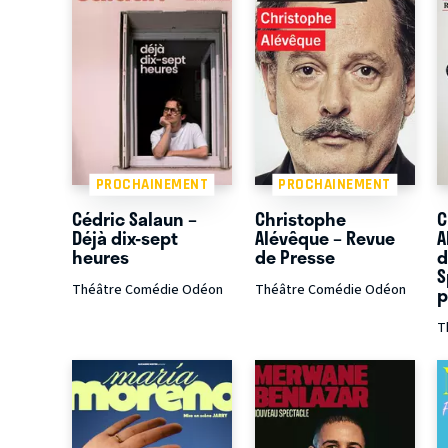
PROCHAINEMENT
PROCHAINEMENT
Cédric Salaun –
Christophe
C
Déjà dix-sept
Alévêque – Revue
A
heures
de Presse
d
S
Théâtre Comédie Odéon
Théâtre Comédie Odéon
p
T