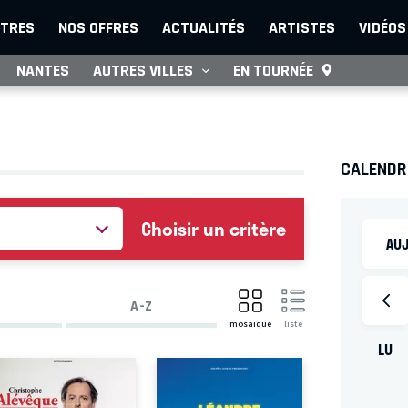
TRES
NOS OFFRES
ACTUALITÉS
ARTISTES
VIDÉOS
NANTES
AUTRES VILLES
EN TOURNÉE
CALENDR
Choisir un critère
AUJ
A-Z
mosaïque
liste
LU