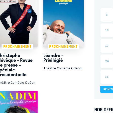
3
10
17
PROCHAINEMENT
PROCHAINEMENT
hristophe
Léandre –
lévêque – Revue
Privilégié
24
e presse –
Théâtre Comédie Odéon
péciale
résidentielle
31
héâtre Comédie Odéon
RÉINIT
NOS OFF