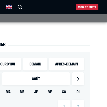
MON COMPTE
IER
OURD'HUI
DEMAIN
APRÈS-DEMAIN
AOÛT
MA
ME
JE
VE
SA
DI
1
2