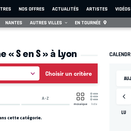
TRES
NOS OFFRES
ACTUALITÉS
ARTISTES
VIDÉOS
NANTES
AUTRES VILLES
EN TOURNÉE
e « S en S » à Lyon
CALENDR
Choisir un critère
AUJ
A-Z
mosaïque
liste
LU
ans cette catégorie.