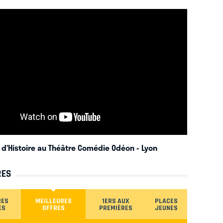
r d’Histoire au Théâtre Comédie Odéon
- Lyon
RES
RES
MEILLEURES
1ERS AUX
PLACES
ES
OFFRES
PREMIÈRES
JEUNES