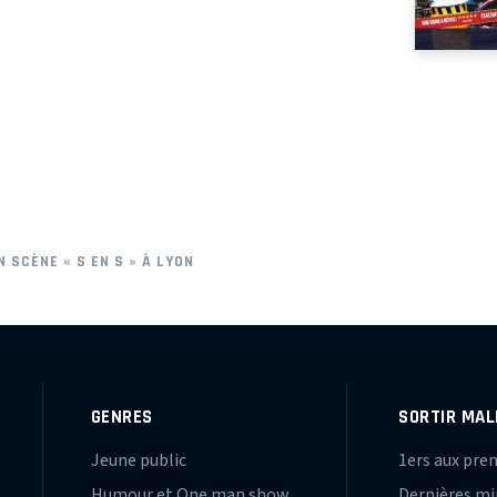
N SCÈNE « S EN S » À LYON
GENRES
SORTIR MAL
Jeune public
1ers aux pre
Humour et One man show
Dernières m