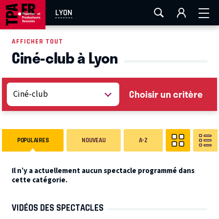
AIX-MARSEILLE
AURAY
CAEN
LA ROCHELLE
LYON
ROUEN
TOULOUSE
FESTIVAL OFF AVIGNON
AFFICHER TOUT
Ciné-club à Lyon
EN TOURNÉE
Choisir un critère
POPULAIRES
NOUVEAU
A-Z
Il n’y a actuellement aucun spectacle programmé dans
cette catégorie.
VIDÉOS DES SPECTACLES