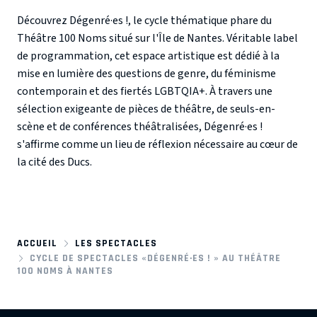
Découvrez
Dégenré·es !
, le cycle thématique phare du
Théâtre 100 Noms
situé sur l'Île de Nantes. Véritable label
de programmation, cet espace artistique est dédié à la
mise en lumière des
questions de genre
, du
féminisme
contemporain
et des
fiertés LGBTQIA+
. À travers une
sélection exigeante de pièces de théâtre, de seuls-en-
scène et de conférences théâtralisées, Dégenré·es !
s'affirme comme un lieu de réflexion nécessaire au cœur de
la cité des Ducs.
ACCUEIL
LES SPECTACLES
CYCLE DE SPECTACLES «DÉGENRÉ·ES ! » AU THÉÂTRE
100 NOMS À NANTES