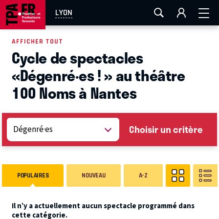
AIX-MARSEILLE
AURAY
CAEN
LA ROCHELLE
LYON
ROUEN
TOULOUSE
FESTIVAL OFF AVIGNON
AFFICHER TOUT
Cycle de spectacles
EN TOURNÉE
«Dégenré·es ! » au théâtre
100 Noms à Nantes
Choisir un critère
POPULAIRES
NOUVEAU
A-Z
Il n’y a actuellement aucun spectacle programmé dans
cette catégorie.