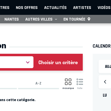
TRES
NOS OFFRES
ACTUALITÉS
ARTISTES
VIDÉOS
NANTES
AUTRES VILLES
EN TOURNÉE
on
CALENDR
Choisir un critère
AUJ
A-Z
mosaïque
liste
LU
ans cette catégorie.