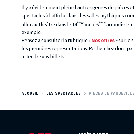
Il y a évidemment plein d’autres genres de pièces et
spectacles à l’affiche dans des salles mythiques comm
ème
ème
aller au théâtre dans le 14
ou le 6
arrondisseme
exemple.
Pensez à consulter la rubrique «
Nos offres
» sur le
les premières représentations. Recherchez donc parm
attendre vos billets.
ACCUEIL
LES SPECTACLES
PIÈCES DE VAUDEVILLE