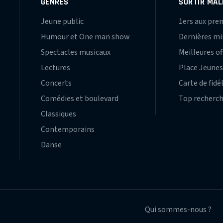
GENRES
SORTIR MAL
Jeune public
1ers aux pre
Humour et One man show
Dernières m
Spectacles musicaux
Meilleures of
Lectures
Place Jeune
Concerts
Carte de fidé
Comédies et boulevard
Top recherc
Classiques
Contemporains
Danse
Qui sommes-nous ?