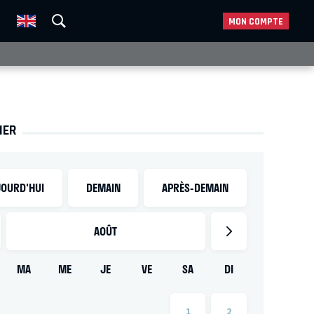
MON COMPTE
IER
OURD'HUI
DEMAIN
APRÈS-DEMAIN
AOÛT
MA
ME
JE
VE
SA
DI
1
2