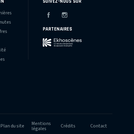
IN
SUIVEZ-NOUS SUR
mières
Facebook
Instagram
inutes
PARTENAIRES
fres
s
lité
hes
Mentions
Plan du site
Crédits
Contact
légales