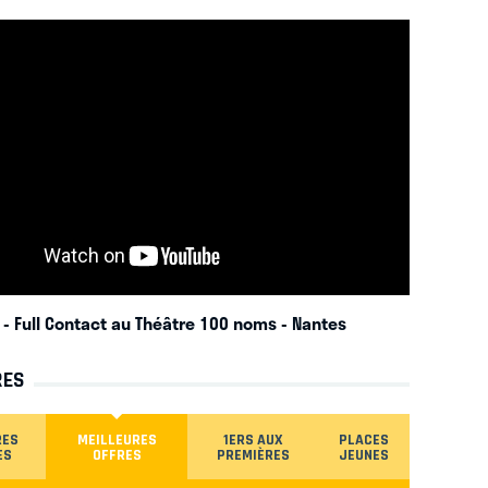
 - Full Contact au Théâtre 100 noms
- Nantes
RES
RES
MEILLEURES
1ERS AUX
PLACES
ES
OFFRES
PREMIÈRES
JEUNES