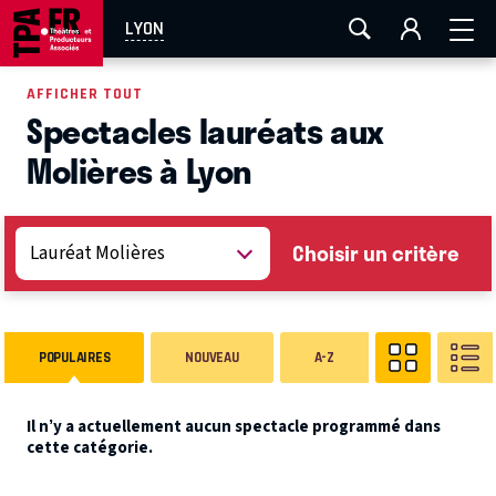
AIX-MARSEILLE
AURAY
CAEN
LA ROCHELLE
LYON
ROUEN
TOULOUSE
FESTIVAL OFF AVIGNON
AFFICHER TOUT
Spectacles lauréats aux
EN TOURNÉE
Molières à Lyon
Choisir un critère
POPULAIRES
NOUVEAU
A-Z
Il n’y a actuellement aucun spectacle programmé dans
cette catégorie.