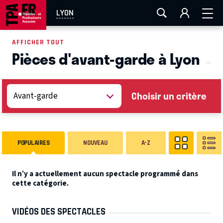
AIX-MARSEILLE
AURAY
CAEN
LA ROCHELLE
LYON
ROUEN
TOULOUSE
FESTIVAL OFF AVIGNON
AFFICHER TOUT
Pièces d'avant-garde à Lyon
EN TOURNÉE
Choisir un critère
POPULAIRES
NOUVEAU
A-Z
Il n’y a actuellement aucun spectacle programmé dans
cette catégorie.
VIDÉOS DES SPECTACLES