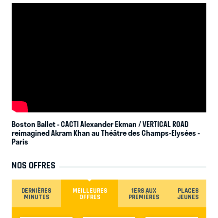
Boston Ballet - CACTI Alexander Ekman / VERTICAL ROAD
reimagined Akram Khan au Théâtre des Champs-Elysées
-
Paris
NOS OFFRES
DERNIÈRES
MEILLEURES
1ERS AUX
PLACES
MINUTES
OFFRES
PREMIÈRES
JEUNES