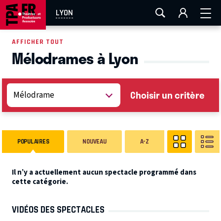
AIX-MARSEILLE
AURAY
CAEN
LA ROCHELLE
LYON
ROUEN
TOULOUSE
FESTIVAL OFF AVIGNON
AFFICHER TOUT
Mélodrames à Lyon
EN TOURNÉE
Choisir un critère
POPULAIRES
NOUVEAU
A-Z
Il n’y a actuellement aucun spectacle programmé dans
cette catégorie.
VIDÉOS DES SPECTACLES