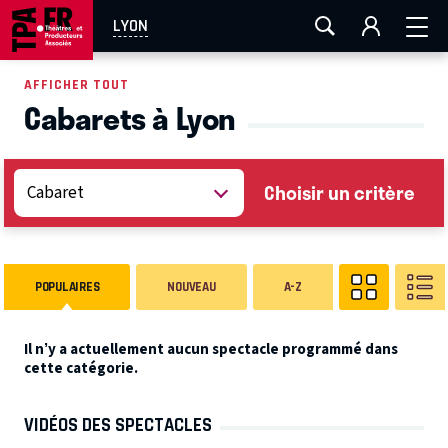
AIX-MARSEILLE
AURAY
CAEN
LA ROCHELLE
LYON
ROUEN
TOULOUSE
FESTIVAL OFF AVIGNON
AFFICHER TOUT
Cabarets à Lyon
EN TOURNÉE
Choisir un critère
POPULAIRES
NOUVEAU
A-Z
Il n’y a actuellement aucun spectacle programmé dans
cette catégorie.
VIDÉOS DES SPECTACLES