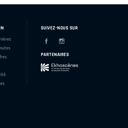
IN
SUIVEZ-NOUS SUR
mières
Facebook
Instagram
inutes
PARTENAIRES
fres
s
lité
hes