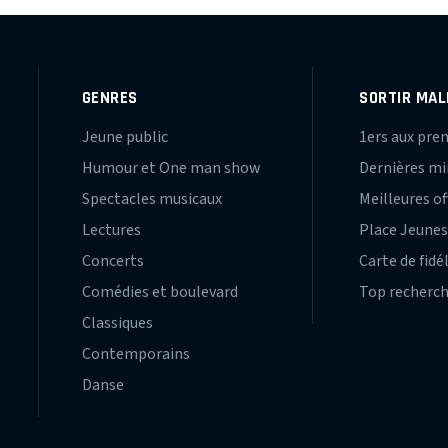
GENRES
SORTIR MAL
Jeune public
1ers aux pre
Humour et One man show
Dernières m
Spectacles musicaux
Meilleures of
Lectures
Place Jeune
Concerts
Carte de fidé
Comédies et boulevard
Top recherc
Classiques
Contemporains
Danse