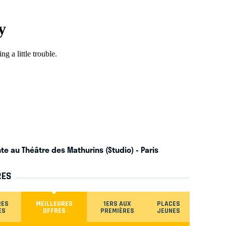
te au Théâtre des Mathurins (Studio)
- Paris
RES
RES
MEILLEURES
1ERS AUX
PLACES
ES
OFFRES
PREMIÈRES
JEUNES