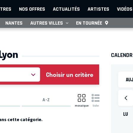
TRES
NOS OFFRES
ACTUALITÉS
ARTISTES
VIDÉOS
NANTES
AUTRES VILLES
EN TOURNÉE
 Lyon
CALENDR
Choisir un critère
AUJ
A-Z
mosaïque
liste
LU
ans cette catégorie.