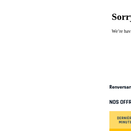
Renversan
NOS OFF
DERNIÈ
MINUT