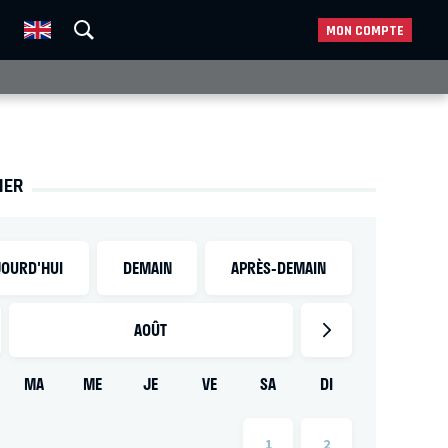
MON COMPTE
IER
OURD'HUI
DEMAIN
APRÈS-DEMAIN
AOÛT
MA
ME
JE
VE
SA
DI
1
2