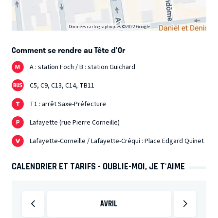
Données cartographiques ©2022 Google
Comment se rendre au Tête d'Or
A : station Foch / B : station Guichard
C5, C9, C13, C14, TB11
T1 : arrêt Saxe-Préfecture
Lafayette (rue Pierre Corneille)
Lafayette-Corneille / Lafayette-Créqui : Place Edgard Quinet
CALENDRIER ET TARIFS - OUBLIE-MOI, JE T'AIME
AVRIL