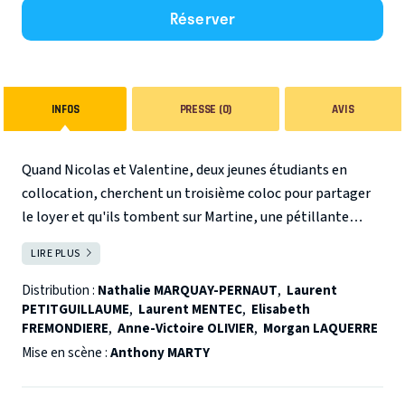
Réserver
INFOS
PRESSE (0)
AVIS
Quand Nicolas et Valentine, deux jeunes étudiants en
collocation, cherchent un troisième coloc pour partager
le loyer et qu'ils tombent sur Martine, une pétillante
quinquagénaire ayant quitté son mari et perdu son
LIRE PLUS
FERMER
emploi, la cohabitation va être mouvementée !
Surtout
si pour arrondir leur fin de mois, chacun d'eux passe une
Distribution :
Nathalie MARQUAY-PERNAUT
,
Laurent
PETITGUILLAUME
,
Laurent MENTEC
,
Elisabeth
annonce... Entre mari, clients et parents, le petit studio
FREMONDIERE
,
Anne-Victoire OLIVIER
,
Morgan LAQUERRE
parisien de Nicolas, Valentine et... Martine va devenir le
Mise en scène :
Anthony MARTY
lieu de toutes les rencontres et de toutes les surprises...