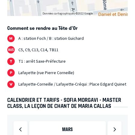
Données cartographiques ©2022 Google
Comment se rendre au Tête d'Or
A : station Foch / B : station Guichard
C5, C9, C13, C14, TB11
T1 : arrêt Saxe-Préfecture
Lafayette (rue Pierre Corneille)
Lafayette-Corneille / Lafayette-Créqui : Place Edgard Quinet
CALENDRIER ET TARIFS - SOFIA MORGAVI - MASTER
CLASS, LA LEÇON DE CHANT DE MARIA CALLAS
MARS