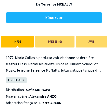
De
Terrence MCNALLY
Réserver
INFOS
PRESSE (0)
AVIS
1972. Maria Callas a perdu sa voix et donne sa dernière
Master Class. Parmi les auditeurs de la Julliard School of
Music, le jeune Terrence McNally, futur critique lyrique du
New York Times, prend des notes, passionné. Il attendra
LIRE PLUS
FERMER
20 ans avant de retranscrire cette leçon magistrale dans
sa pièce Master Class.
Distribution :
Sofia MORGAVI
Mise en scène :
Alexandre ANZO
Leçon de chant. Leçon de cheminement intérieur,
Adaptation française :
Pierre ARCAN