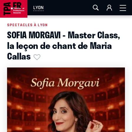
AIX-MARSEILLE
AURAY
CAEN
LA ROCHELLE
LYON
ROUEN
TOULOUSE
FESTIVAL OFF AVIGNON
SPECTACLES À LYON
SOFIA MORGAVI - Master Class,
EN TOURNÉE
la leçon de chant de Maria
Callas