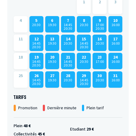
1
2
3
4
5
6
7
8
9
10
20:30
19:30
14:45
20:30
17:00
16:00
20:30
20:30
11
12
13
14
15
16
17
14:45
19:30
20:30
14:45
20:30
16:00
20:30
20:30
18
19
20
21
22
23
24
14:45
19:30
14:45
20:30
17:00
16:00
20:30
20:30
25
26
27
28
29
30
31
14:45
19:30
20:30
14:45
20:30
16:00
20:30
20:30
TARIFS
Promotion
Dernière minute
Plein tarif
Plein
48 €
Etudiant
29 €
Collectivités
45 €