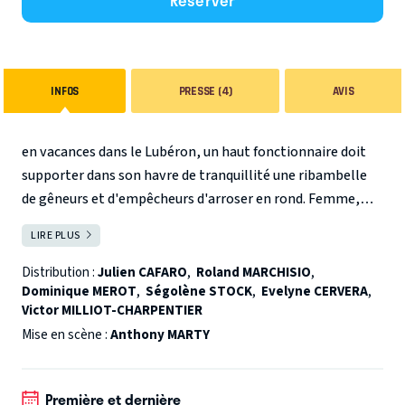
Réserver
INFOS
PRESSE (4)
AVIS
en vacances dans le Lubéron, un haut fonctionnaire doit
supporter dans son havre de tranquillité une ribambelle
de gêneurs et d'empêcheurs d'arroser en rond. Femme,
enfant et belle-mère au premier rang, beau-frère et belle-
LIRE PLUS
FERMER
soeur en cadeau bonus. S'ajoutent à l'équipe une terrible
canicule et une mère restée seule dans son appartement à
Distribution :
Julien CAFARO
,
Roland MARCHISIO
,
Dominique MEROT
,
Ségolène STOCK
,
Evelyne CERVERA
,
Paris.
Victor MILLIOT-CHARPENTIER
Mise en scène :
Anthony MARTY
Le cocktail est bouillant, voire explosif... Avec cette
chaleur, ça va être dur de le garder frais...
Première et dernière