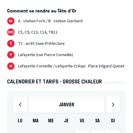
Comment se rendre au Tête d'Or
A : station Foch / B : station Guichard
C5, C9, C13, C14, TB11
T1 : arrêt Saxe-Préfecture
Lafayette (rue Pierre Corneille)
Lafayette-Corneille / Lafayette-Créqui : Place Edgard Quinet
CALENDRIER ET TARIFS - GROSSE CHALEUR
JANVIER
LU
MA
ME
JE
VE
SA
DI