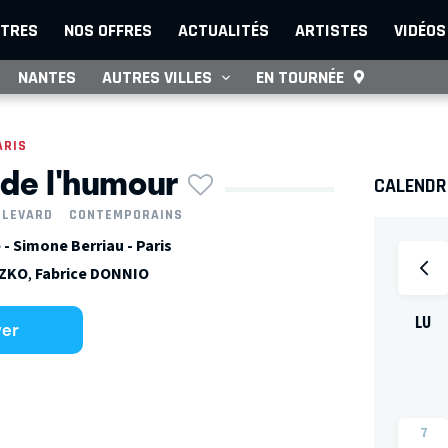
TRES
NOS OFFRES
ACTUALITÉS
ARTISTES
VIDÉOS
NANTES
AUTRES VILLES
EN TOURNÉE
ARIS
 de l'humour
CALENDRI
ULEVARD
CONTEMPORAINS
- Simone Berriau - Paris
SZKO
,
Fabrice DONNIO
LU
ver
7