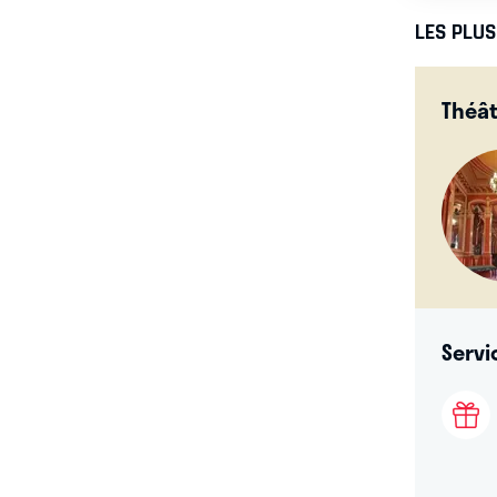
LES PLU
Théât
Servi