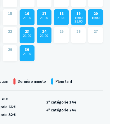
15
16
17
18
19
20
21:00
21:00
21:00
16:00
16:00
21:00
22
23
24
25
26
27
21:00
21:00
29
30
21:00
tion
Dernière minute
Plein tarif
r
76 €
3° catégorie
34 €
gorie
66 €
4° catégorie
24 €
gorie
52 €