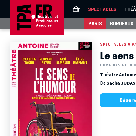
SPECTACLES
THÉÂ
PARIS
BORDEAUX
SPECTACLES À P
Le sens
COMÉDIES ET BO
Théâtre Antoine 
De
Sacha JUDA
Réser