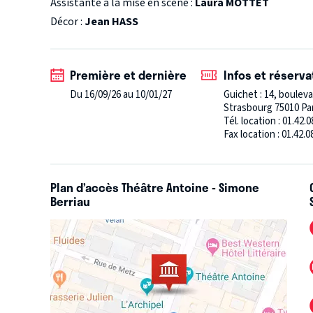
Assistante à la mise en scène :
Laura MOTTET
incontrôlables, la soirée bascule peu à peu dans un 
Décor :
Jean HASS
Avec une écriture acérée et profondément contemp
frontière fragile entre ce qui nous fait rire, ce qui
plus entendre. On dit que le rire prolonge la vie… C’
Première et dernière
Infos et réserva
des dîners.
Du 16/09/26 au 10/01/27
Guichet : 14, boulev
Strasbourg 75010 Pa
Tél. location : 01.42.0
Fax location : 01.42.0
Plan d’accès Théâtre Antoine - Simone
Berriau