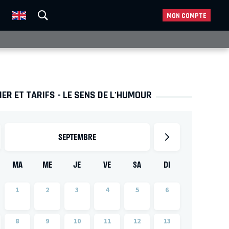
MON COMPTE
ER ET TARIFS - LE SENS DE L'HUMOUR
SEPTEMBRE
MA
ME
JE
VE
SA
DI
1
2
3
4
5
6
8
9
10
11
12
13