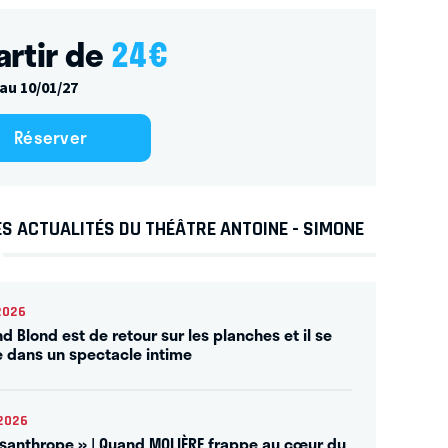
artir de
24
€
au 10/01/27
Réserver
S ACTUALITÉS DU THÉÂTRE ANTOINE - SIMONE
2026
d Blond est de retour sur les planches et il se
e dans un spectacle intime
2026
isanthrope » | Quand MOLIÈRE frappe au cœur du