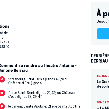
chaos jubilatoire.
À p
oraine, Le Sens de l’Humour explore cette
 nous met mal à l’aise… et ce que nous ne savons
Jusqu'
est vrai… Mais parfois, il peut aussi écourter
tions
ard de
ris
8.77.71
8.38.40
DERNIÈRE
BERRIAU
Comment se rendre au Théâtre Antoine -
Simone Berriau
10/03/
Strasbourg-Saint-Denis (lignes 4,8,9) ou
Le Gran
Château d'Eau (ligne 4)
dévoil
Porte Saint-Denis (lignes 20, 39) ou Château
d'eau (lignes 38, 39, 47)
09/02/
le parking Sainte Apolline, 21 rue Sainte Apolline
« Le M