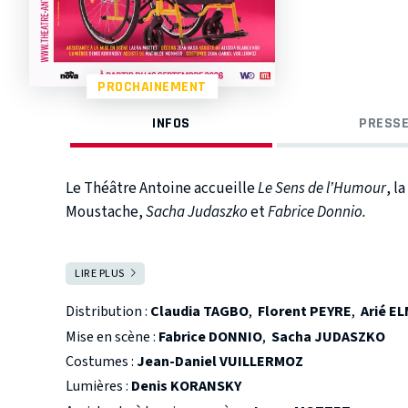
PROCHAINEMENT
INFOS
PRESSE
Le Théâtre Antoine accueille
Le Sens de l’Humour
, l
Moustache,
Sacha Judaszko
et
Fabrice Donnio.
Pour cette création, un quatuor d’exception réuni s
LIRE PLUS
FERMER
Elmaleh
et
Élise Diamant.
Distribution :
Claudia TAGBO
,
Florent PEYRE
,
Arié E
Le temps d’un dîner, quatre visions de l’humour vont
Mise en scène :
Fabrice DONNIO
,
Sacha JUDASZKO
Pour Romain, l’humour, c’est son métier. Pour Sarah
Costumes :
Jean-Daniel VUILLERMOZ
sa passion. Pour Mathilde, l’humour, c’est Jean-Fran
Lumières :
Denis KORANSKY
Entre blagues qui dépassent les limites, susceptibil