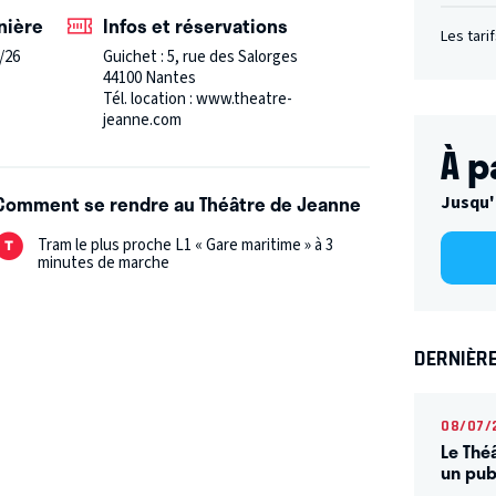
nière
Infos et réservations
Les tari
/26
Guichet : 5, rue des Salorges
44100 Nantes
Tél. location : www.theatre-
jeanne.com
À p
Comment se rendre au Théâtre de Jeanne
Jusqu'
Tram le plus proche L1 « Gare maritime » à 3
minutes de marche
DERNIÈR
08/07/
Le Thé
un publ