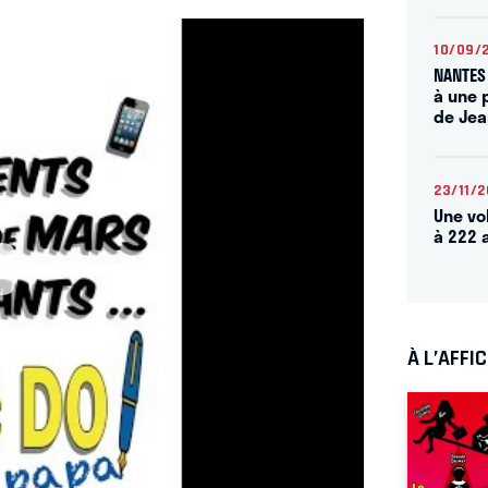
10/09/
NANTES 
à une 
de Je
23/11/
Une vo
à 222 
À L’AFFI