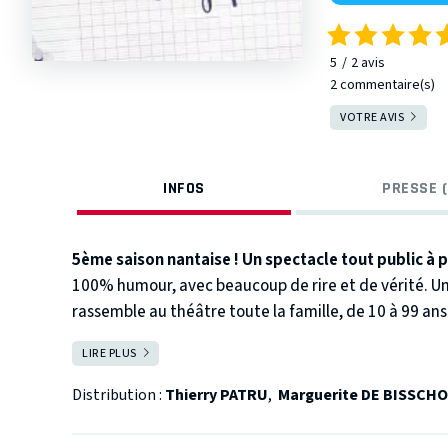
5
2
avis
2 commentaire(s)
VOTRE AVIS
INFOS
PRESSE (
5ème saison nantaise ! Un spectacle tout public à pa
100% humour, avec beaucoup de rire et de vérité. U
rassemble au théâtre toute la famille, de 10 à 99 ans 
Prenez place pour une série de scènes ordinaires qui 
LIRE PLUS
FERMER
bien placée : bébé, enfant, adolescence… À tout âge s
Distribution :
Thierry PATRU
,
Marguerite DE BISSCH