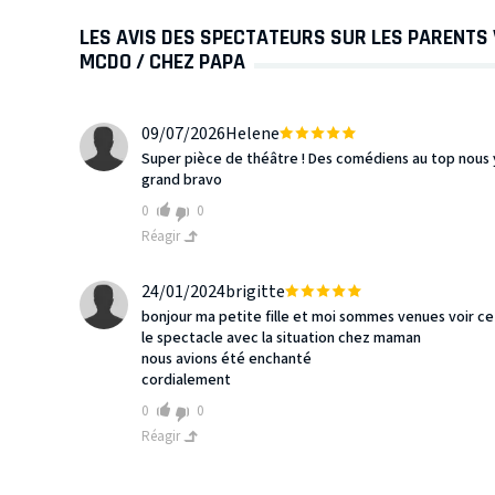
LES AVIS DES SPECTATEURS SUR LES PARENTS 
MCDO / CHEZ PAPA
09/07/2026
Helene
Super pièce de théâtre ! Des comédiens au top nous y 
grand bravo
0
0
Réagir
24/01/2024
brigitte
bonjour ma petite fille et moi sommes venues voir ce
le spectacle avec la situation chez maman
nous avions été enchanté
cordialement
0
0
Réagir