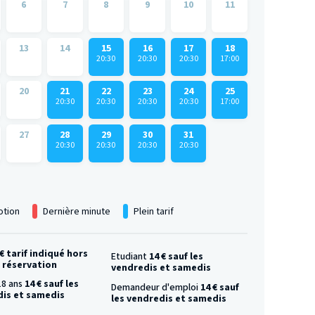
6
7
8
9
10
11
13
14
15
16
17
18
20:30
20:30
20:30
17:00
20
21
22
23
24
25
20:30
20:30
20:30
20:30
17:00
27
28
29
30
31
20:30
20:30
20:30
20:30
tion
Dernière minute
Plein tarif
 € tarif indiqué hors
Etudiant
14 € sauf les
e réservation
vendredis et samedis
18 ans
14 € sauf les
Demandeur d'emploi
14 € sauf
is et samedis
les vendredis et samedis