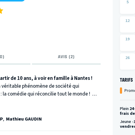
5
12
19
0)
AVIS (2)
26
rtir de 10 ans, à voir en famille à Nantes !
TARIFS
n véritable phénomène de société qui
Promo
: la comédie qui réconcilie tout le monde !
deviennent jubilatoires lorsque l’épingle est
Plein
24
es joies et ses galères !
frais d
OP
,
Mathieu GAUDIN
Jeune -
vendred