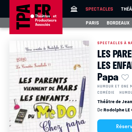
SPECTACLES
THÉÂ
PARIS
BORDEAUX
SPECTACLES À N
LES PAR
LES ENF
Papa
HUMOUR ET ONE 
COMÉDIE
HUMO
Théâtre de Jean
De
Rodolphe LE
Réser