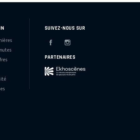
IN
SUIVEZ-NOUS SUR
mières
Facebook
Instagram
inutes
PARTENAIRES
fres
s
lité
hes