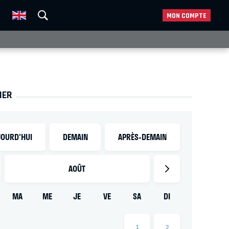
MON COMPTE
IER
OURD'HUI
DEMAIN
APRÈS-DEMAIN
AOÛT
MA
ME
JE
VE
SA
DI
1
2