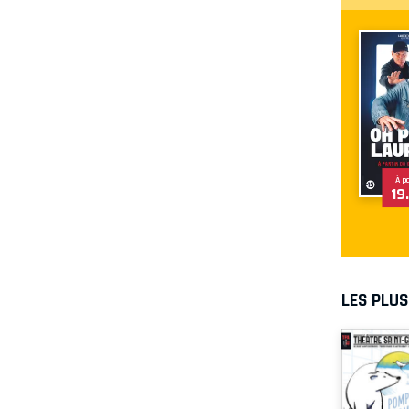
À p
19
LES PLU