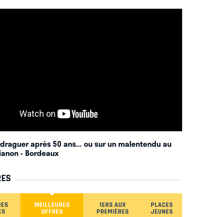
raguer après 50 ans... ou sur un malentendu au
rianon
- Bordeaux
RES
RES
MEILLEURES
1ERS AUX
PLACES
ES
OFFRES
PREMIÈRES
JEUNES