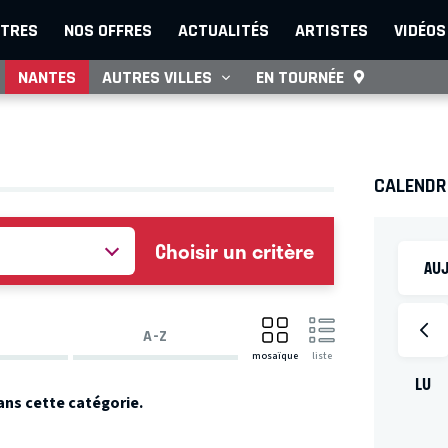
TRES
NOS OFFRES
ACTUALITÉS
ARTISTES
VIDÉOS
NANTES
AUTRES VILLES
EN TOURNÉE
CALENDR
Choisir un critère
AUJ
A-Z
mosaïque
liste
LU
ans cette catégorie.