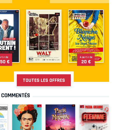
artir de
À partir de
.50 €
20 €
TOUTES LES OFFRES
S COMMENTÉS