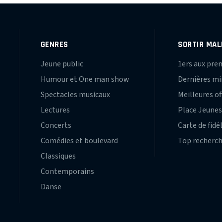
GENRES
SORTIR MAL
Jeune public
1ers aux pre
Humour et One man show
Dernières m
Spectacles musicaux
Meilleures of
Lectures
Place Jeune
Concerts
Carte de fidé
Comédies et boulevard
Top recherc
Classiques
Contemporains
Danse