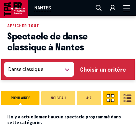
AIX-MARSEILLE
AURAY
CAEN
LA ROCHELLE
NANTES
ROUEN
TOULOUSE
FESTIVAL OFF AVIGNON
AFFICHER TOUT
Spectacle de danse
EN TOURNÉE
classique à Nantes
Choisir un critère
POPULAIRES
NOUVEAU
A-Z
Il n’y a actuellement aucun spectacle programmé dans
cette catégorie.