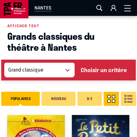
AIX-MARSEILLE
AURAY
CAEN
LA ROCHELLE
NANTES
ROUEN
TOULOUSE
FESTIVAL OFF AVIGNON
AFFICHER TOUT
Grands classiques du
EN TOURNÉE
théâtre à Nantes
Choisir un critère
POPULAIRES
NOUVEAU
A-Z