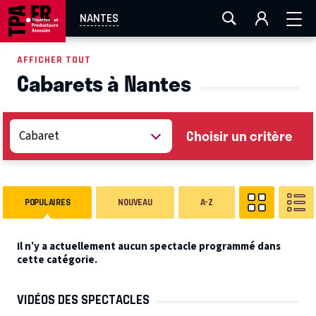
AIX-MARSEILLE
AURAY
CAEN
LA ROCHELLE
NANTES
ROUEN
TOULOUSE
FESTIVAL OFF AVIGNON
AFFICHER TOUT
Cabarets à Nantes
EN TOURNÉE
Choisir un critère
POPULAIRES
NOUVEAU
A-Z
Il n’y a actuellement aucun spectacle programmé dans
cette catégorie.
VIDÉOS DES SPECTACLES