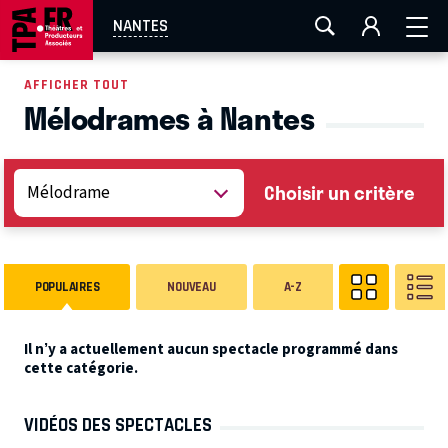
AIX-MARSEILLE
AURAY
CAEN
LA ROCHELLE
NANTES
ROUEN
TOULOUSE
FESTIVAL OFF AVIGNON
AFFICHER TOUT
Mélodrames à Nantes
EN TOURNÉE
Choisir un critère
POPULAIRES
NOUVEAU
A-Z
Il n’y a actuellement aucun spectacle programmé dans
cette catégorie.
VIDÉOS DES SPECTACLES