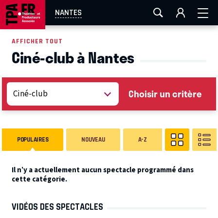
AIX-MARSEILLE
AURAY
CAEN
LA ROCHELLE
NANTES
ROUEN
TOULOUSE
FESTIVAL OFF AVIGNON
AFFICHER TOUT
Ciné-club à Nantes
EN TOURNÉE
Choisir un critère
POPULAIRES
NOUVEAU
A-Z
Il n’y a actuellement aucun spectacle programmé dans
cette catégorie.
VIDÉOS DES SPECTACLES