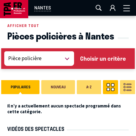
AIX-MARSEILLE
AURAY
CAEN
LA ROCHELLE
NANTES
ROUEN
TOULOUSE
FESTIVAL OFF AVIGNON
AFFICHER TOUT
Pièces policières à Nantes
EN TOURNÉE
Choisir un critère
POPULAIRES
NOUVEAU
A-Z
Il n’y a actuellement aucun spectacle programmé dans
cette catégorie.
VIDÉOS DES SPECTACLES