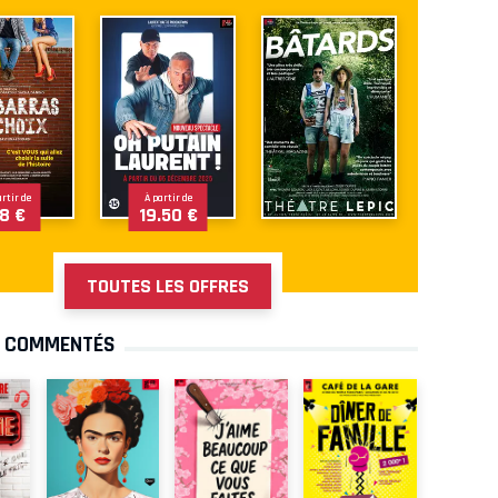
artir de
À partir de
8 €
19.50 €
TOUTES LES OFFRES
S COMMENTÉS