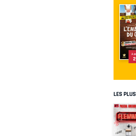
À p
2
LES PLU