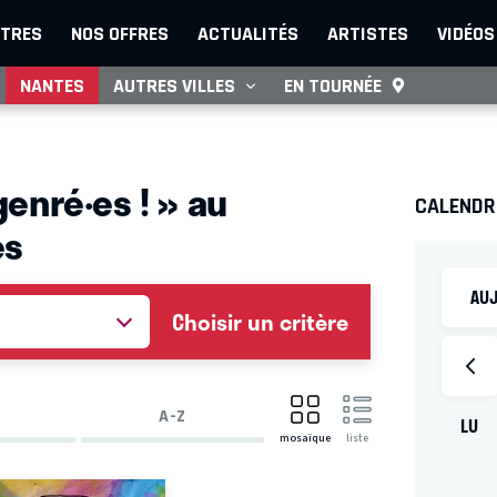
TRES
NOS OFFRES
ACTUALITÉS
ARTISTES
VIDÉOS
NANTES
AUTRES VILLES
EN TOURNÉE
enré·es ! » au
CALENDR
es
AUJ
Choisir un critère
A-Z
LU
mosaïque
liste