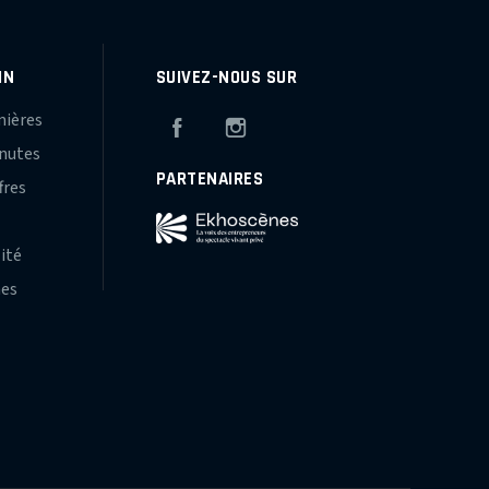
IN
SUIVEZ-NOUS SUR
mières
Facebook
Instagram
inutes
PARTENAIRES
fres
s
lité
hes