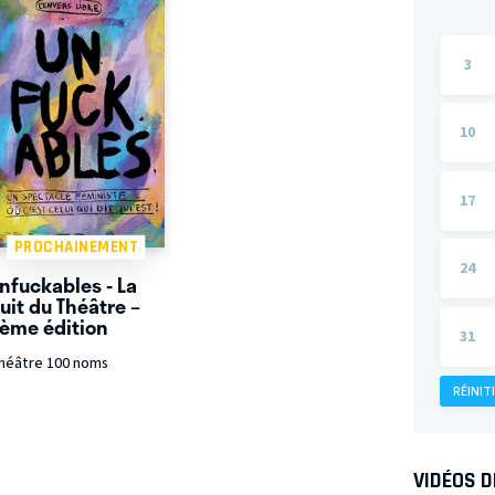
3
10
17
PROCHAINEMENT
24
nfuckables - La
uit du Théâtre –
ème édition
31
héâtre 100 noms
RÉINIT
VIDÉOS 