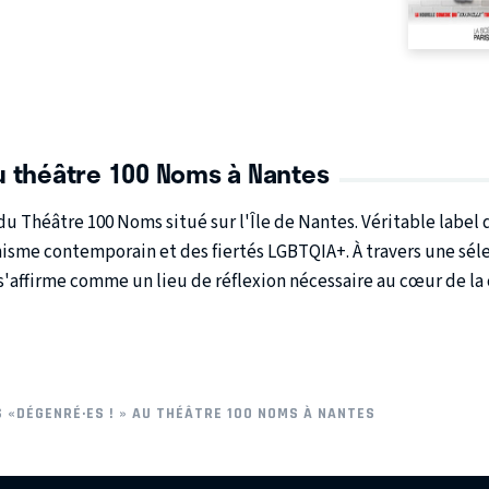
u théâtre 100 Noms à Nantes
 du
Théâtre 100 Noms
situé sur l'Île de Nantes. Véritable labe
nisme contemporain
et des
fiertés LGBTQIA+
. À travers une sé
s'affirme comme un lieu de réflexion nécessaire au cœur de la 
 «DÉGENRÉ·ES ! » AU THÉÂTRE 100 NOMS À NANTES