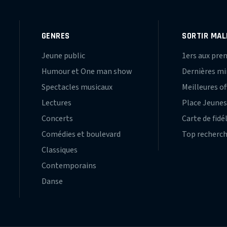
GENRES
SORTIR MAL
Jeune public
1ers aux pre
Humour et One man show
Dernières m
Spectacles musicaux
Meilleures of
Lectures
Place Jeune
Concerts
Carte de fidé
Comédies et boulevard
Top recherc
Classiques
Contemporains
Danse