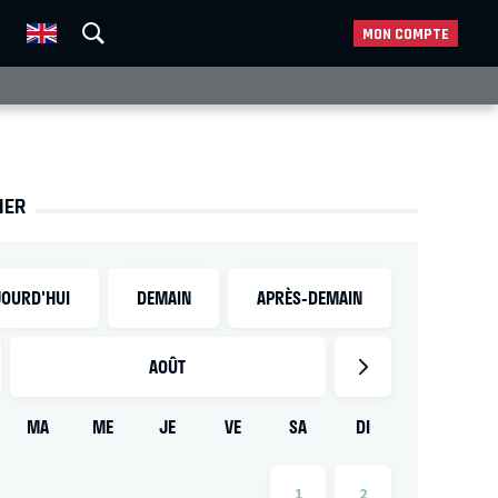
MON COMPTE
IER
OURD'HUI
DEMAIN
APRÈS-DEMAIN
AOÛT
MA
ME
JE
VE
SA
DI
1
2