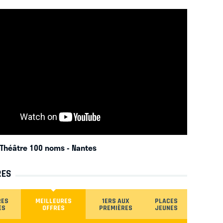
au Théâtre 100 noms
- Nantes
RES
RES
MEILLEURES
1ERS AUX
PLACES
ES
OFFRES
PREMIÈRES
JEUNES