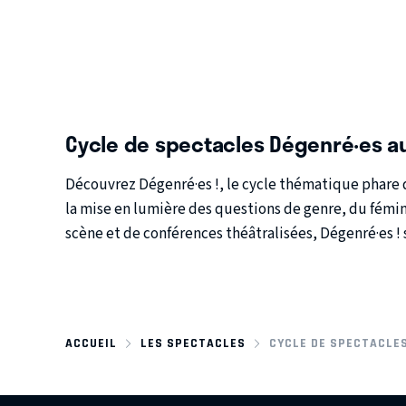
Cycle de spectacles Dégenré·es a
Découvrez
Dégenré·es !
, le cycle thématique phare
la mise en lumière des
questions de genre
, du
fémi
scène et de conférences théâtralisées, Dégenré·es ! 
ACCUEIL
LES SPECTACLES
CYCLE DE SPECTACLES