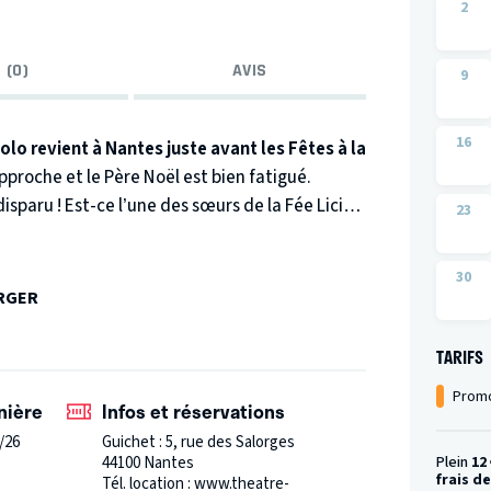
2
 (0)
AVIS
9
16
olo revient à Nantes juste avant les Fêtes à la
pproche et le Père Noël est bien fatigué.
disparu ! Est-ce l’une des sœurs de la Fée Licité
23
e toujours ? La Fée Raille, coiffée de sa
30
? La Fée Nomène, qui lit dans les pensées ? La
ERGER
égligée ?
Les enfants aideront Gabilolo à
 !
Gabilolo est un personnage clownesque aux
TARIFS
 Il est gai, naïf et malin à la fois, gourmand,
Promo
 faire des sottises qui, heureusement, sont
nière
Infos et réservations
identifient à lui, d’autant qu’ils ont la
/26
Guichet : 5, rue des Salorges
igue. Ils sont ainsi persuadés d’avoir aidé au
44100 Nantes
Plein
12
frais d
Tél. location : www.theatre-