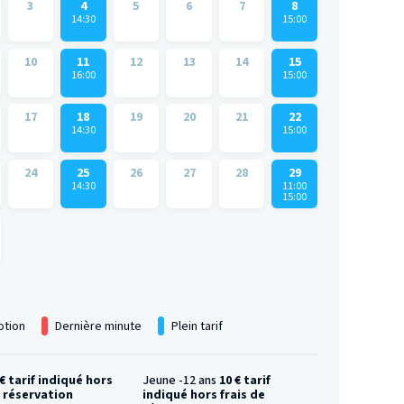
3
4
5
6
7
8
14:30
15:00
10
11
12
13
14
15
16:00
15:00
17
18
19
20
21
22
14:30
15:00
24
25
26
27
28
29
14:30
11:00
15:00
tion
Dernière minute
Plein tarif
 € tarif indiqué hors
Jeune -12 ans
10 € tarif
e réservation
indiqué hors frais de