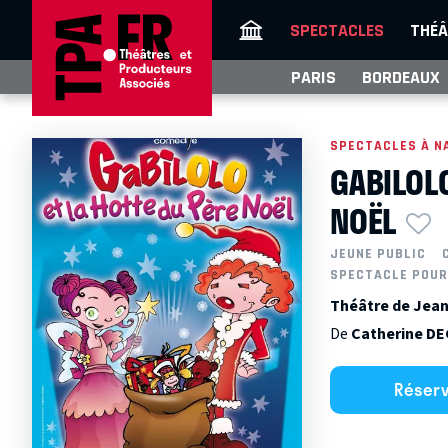
SPECTACLES
THÉÂ
PARIS
BORDEAUX
SPECTACLES À N
GABILOLO
NOËL
JEUNE PUBLIC
SPECTACLE POUR
Théâtre de Jean
De
Catherine D
Réser