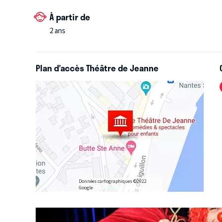
dénouement de l’histoire et d’avoir sauvé notre héro
cette aventure de Gabilolo promet son lot de fous 
À partir de
public conquis.
2 ans
Plan d’accès Théâtre de Jeanne
Données cartographiques ©2022
Google