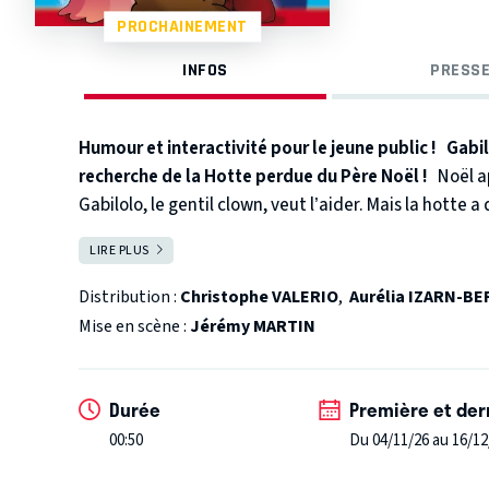
PROCHAINEMENT
INFOS
PRESSE
Humour et interactivité pour le jeune public !
Gabil
recherche de la Hotte perdue du Père Noël !
Noël a
Gabilolo, le gentil clown, veut l’aider.
Mais la hotte a 
qui l’a volée ?
LIRE PLUS
FERMER
La Fée Rosse, un peu sauvage ? La Fée Blesse, qui tomb
batterie de cuisine ? La Fée Gnante, qui dort debout 
Distribution :
Christophe VALERIO
,
Aurélia IZARN-B
Fée Sée qui a le geste vif ? La Fée Tide qui est bien n
Mise en scène :
Jérémy MARTIN
retrouver le coupable dans de grands éclats de rire
cheveux et au nez rouge, imaginés par Catherine Degay.
râleur, curieux, tendre et inventif quand il s’agit de
Durée
Première et der
toujours réparées. Les enfants l’aiment beaucoup et s’
00:50
Du 04/11/26 au 16/12
possibilité à plusieurs occasions de participer à l’intr