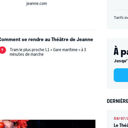
s de ses embrouilles.
À l’instar des autres,
jeanne.com
rires et d’émerveillement auprès d’un jeune
Tarifs i
Comment se rendre au Théâtre de Jeanne
À p
Tram le plus proche L1 « Gare maritime » à 3
minutes de marche
Jusqu'
DERNIÈR
08/07/
Le Thé