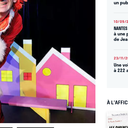
un publ
10/09/
NANTES 
à une 
de Je
23/11/
Une vo
à 222 
À L’AFFI