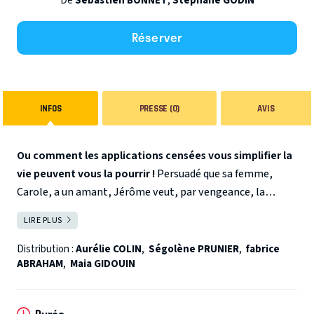
De
Sébastien BONNET
,
Stéphane GODIN
Réserver
INFOS
PRESSE (0)
AVIS
Ou comment les applications censées vous simplifier la
vie peuvent vous la pourrir !
Persuadé que sa femme,
Carole, a un amant, Jérôme veut, par vengeance, la
tromper avec une belle inconnue rencontrée sur une appli
LIRE PLUS
FERMER
de rencontre… Sauf que cette jeune étudiante n’est autre
que la nouvelle nounou de leur fils que sa femme a recruté
Distribution :
Aurélie COLIN
,
Ségolène PRUNIER
,
fabrice
ABRAHAM
,
Maia GIDOUIN
sur l’appli Baby-Sittor !
Une comédie irrésistible où 3
personnages vont devoir gérer quiproquos, mensonges et
emmerdes !
Durée