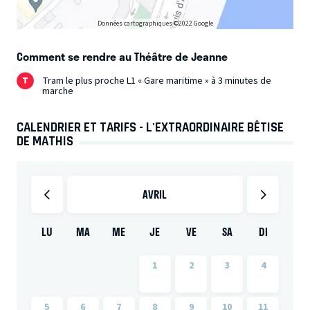
Données cartographiques ©2022 Google
Comment se rendre au Théâtre de Jeanne
Tram le plus proche L1 « Gare maritime » à 3 minutes de
marche
CALENDRIER ET TARIFS - L'EXTRAORDINAIRE BÊTISE
DE MATHIS
AVRIL
LU
MA
ME
JE
VE
SA
DI
1
2
3
4
5
6
7
8
9
10
11