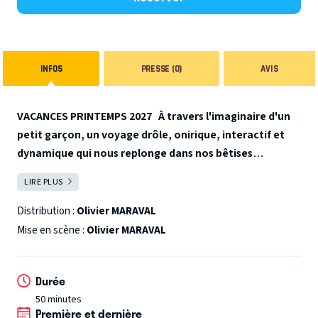
INFOS
PRESSE (0)
AVIS
VACANCES PRINTEMPS 2027
À travers l'imaginaire d'un
petit garçon, un voyage drôle, onirique, interactif et
dynamique qui nous replonge dans nos bêtises
d'enfants !
De sa chambre à son super laboratoire, avec
LIRE PLUS
FERMER
son grimoire ou sa montagne de peluche, Mathis va partir
à la recherche d'une fleur mystérieuse qui produit "l'huile
Distribution :
Olivier MARAVAL
de coude"...
Conte théâtralisé et musical de 3 à 8 ans
Mise en scène :
Olivier MARAVAL
Durée
50 minutes
Première et dernière