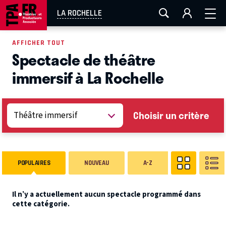
AIX-MARSEILLE
AURAY
CAEN
LA ROCHELLE
LA ROCHELLE
ROUEN
TOULOUSE
FESTIVAL OFF AVIGNON
AFFICHER TOUT
Spectacle de théâtre
EN TOURNÉE
immersif à La Rochelle
Choisir un critère
POPULAIRES
NOUVEAU
A-Z
Il n’y a actuellement aucun spectacle programmé dans
cette catégorie.