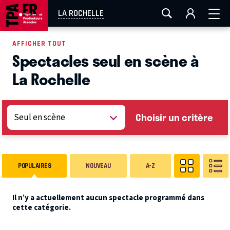
AIX-MARSEILLE
AURAY
CAEN
LA ROCHELLE
LA ROCHELLE
ROUEN
TOULOUSE
FESTIVAL OFF AVIGNON
AFFICHER TOUT
Spectacles seul en scène à
EN TOURNÉE
La Rochelle
Choisir un critère
POPULAIRES
NOUVEAU
A-Z
Il n’y a actuellement aucun spectacle programmé dans
cette catégorie.